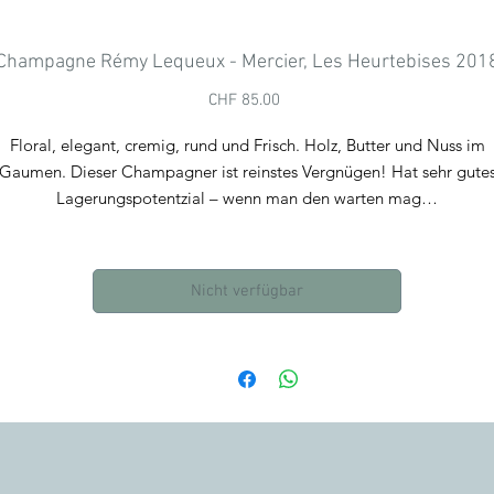
Champagne Rémy Lequeux - Mercier, Les Heurtebises 201
Preis
CHF 85.00
Floral, elegant, cremig, rund und Frisch. Holz, Butter und Nuss im
Gaumen. Dieser Champagner ist reinstes Vergnügen! Hat sehr gute
Lagerungspotentzial – wenn man den warten mag…
erviervorschlag: Öffnen, etwas degustieren. Flasche für mindestens 
Minuten geöffnet ruhen lassen bei Zimmertemperatur. Geniessen!
Nicht verfügbar
Trinktemperatur 10 – 12°
Trinkreif
Lagerung: 1 – 5 Jahre
Ausbau im Holzfass
Keine Filtration & ungeschönt
36 - 48 Monate auf der Hefe