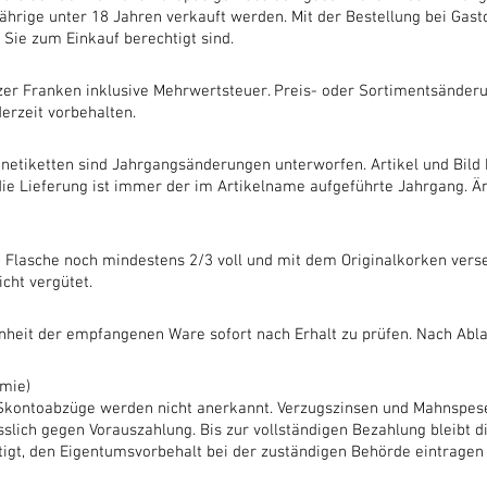
jährige unter 18 Jahren verkauft werden. Mit der Bestellung bei Ga
Sie zum Einkauf berechtigt sind.
izer Franken inklusive Mehrwertsteuer. Preis- oder Sortimentsänder
erzeit vorbehalten.
netiketten sind Jahrgangsänderungen unterworfen. Artikel und Bild
die Lieferung ist immer der im Artikelname aufgeführte Jahrgang. Ä
 Flasche noch mindestens 2/3 voll und mit dem Originalkorken verse
cht vergütet.
enheit der empfangenen Ware sofort nach Erhalt zu prüfen. Nach Ablau
mie)
Skontoabzüge werden nicht anerkannt. Verzugszinsen und Mahnspese
sslich gegen Vorauszahlung. Bis zur vollständigen Bezahlung bleibt 
tigt, den Eigentumsvorbehalt bei der zuständigen Behörde eintragen 