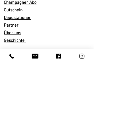
Du erhältst drei Flaschen
Champagner Abo
Winzerchampagner aus unserem
Gutschein
Sortiment. Sorgfältig ausgewählte
Degustationen
Cuvées von unabhängigen Winzern.
Partner
Drei Stile. Drei Charaktere. Von
Über uns
frisch und geradlinig über fruchtig
Geschichte
und einladend bis hin zu etwas
komplexer und würziger. So
bekommst du ein klares Gefühl
Infos
dafür, was dir wirklich gefällt.
Versand
Ideal für dich, wenn du noch wenig
Abo künden
Erfahrung mit Champagner hast
Zahlarten
oder dir nicht sicher bist, ob du ihn
AGB
überhaupt magst. Du probierst in
Datenschutz
Ruhe zu Hause, Schritt für Schritt.
Impressum
Keine Degustationsregeln, kein
Druck. Einfach Flasche öffnen, Glas
Kundenservice
einschenken und deinen Favoriten
Privatkunden
finden.