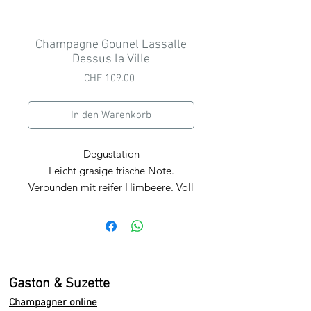
Champagne Gounel Lassalle
Dessus la Ville
Preis
CHF 109.00
In den Warenkorb
Degustation
Leicht grasige frische Note.
Verbunden mit reifer Himbeere. Voll
rund, knackig
in der Nase. Frisch,
Fruchtig mit einem vollen, runden
Körper, wie eine
sexy Frau in
bestem Alter...
Gaston & Suzette
Wir empfehlen die Verkostung in
Champagner online
einem ausgestellten Glas, bei einer