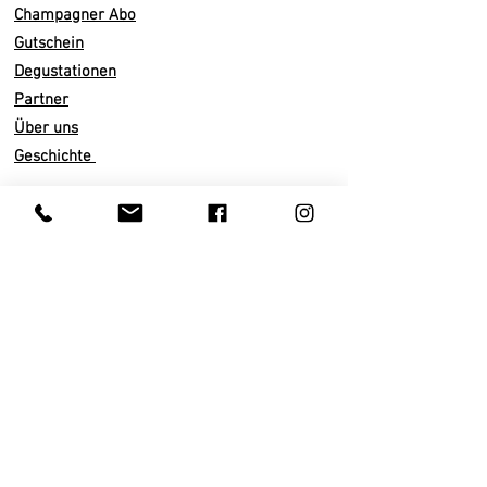
Temperatur von
10
bis 1
4
° C.
Champagner Abo
Gutschein
Vinifikation/ Domaine
Degustationen
Ohne
Malolaktische Gärung
Partner
36 - 48 Monate auf der Hefe
Über uns
Dosage
0
g/l
Geschichte
100
%
Pinot Meunier
Total 4 ha
Pinot Meunier,
Pinot
Noir
Infos
& Chardonnay i
n
Chigny
-les-Roses
Versand
Ludes
Abo künden
Ton
& Kreideboden
Zahlarten
Nachhaltiger Weinbau
AGB
Traubenlese von Hand
Datenschutz
Pneumatische Presse
Impressum
Ausbau in Eichenfässern
Kundenservice
Trinkreif
Privatkunden
Lagerung 1 – 4 Jahre