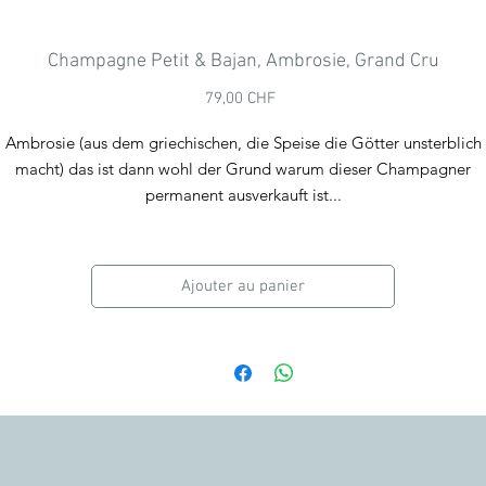
Champagne Petit & Bajan, Ambrosie, Grand Cru
Prix
79,00 CHF
Ambrosie (aus dem griechischen, die Speise die Götter unsterblich
macht) das ist dann wohl der Grund warum dieser Champagner
permanent ausverkauft ist...
ürzig, weich und komplex in der Nase. Vollmundig, seidig und crem
m Abgang. Mit Röst-, Butter-, und würzigen Kaffee- und Tabakarom
Ajouter au panier
verzaubert er mit einer langen Zitrusnote im Gaumen.
Champagne Ambrosie hat die Frische und Lebendigkeit vom
Chardonnay und die Großzügigkeit des Pinot Noirs.
Wir empfehlen die Verkostung in einem schlanken ausgestellten Glas
bei einer Temperatur von 10 bis 14 ° C. Trinkreif.
Malolaktische Gärung