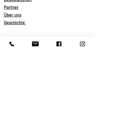
Degustationen
Partner
Über uns
Geschichte
Infos
Versand
Abo künden
Zahlarten
AGB
Datenschutz
Impressum
Kundenservice
Privatkunden
Gastronomie
Der Genuss von Champagner und Wein ist ab 16
Jahren erlaubt. Kein Verkauf an unter 16-Jährige.