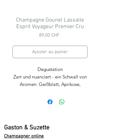
Champagne Gounel Lassalle
Esprit Voyageur Premier Cru
Prix
89,00 CHF
Ajouter au panier
Degustation
Zart und nuanciert - ein Schwall von
Aromen: Geißblatt, Aprikose,
schwarze Johannisbeere,
Butterblume, weiche Kreide, Akazie,
Apfel-Mandel, Birne-Quitte.
Geschmeidig und frisch! Hallo,
reiche und fleischige Früchte. Sehr
Gaston & Suzette
lecker, umhüllend und würzig, man
Champagner online
findet Lebkuchen, Geißblatt und