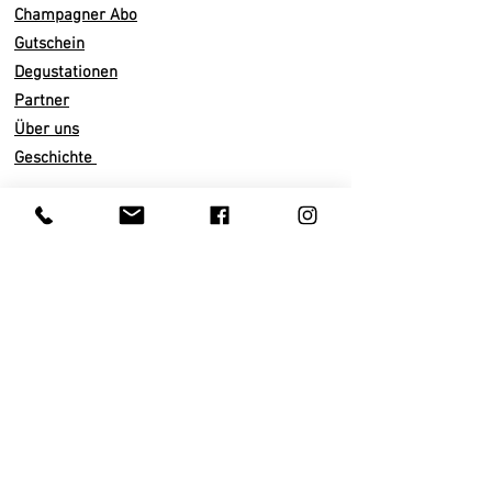
Honig. Anhaltend, reich u
nd salzig.
Champagner Abo
Es ist ein frischer, erdiger Wein.
Sein
Gutschein
Geist ist fris
ch und biskuitartig -
Degustationen
Himbeere, Pomelo, Zitrone, Linde
Partner
und dann reist er mit Akzenten von
Über uns
Honig, Haselnuss und Lebkuchen.
Geschichte
Wir empfehlen die Verkostung in
einem schlanken ausgestellten Glas,
bei einer Temperatur von
10
bis 1
4
°
Infos
C.
Versand
Vinifikation/ Domaine
Abo künden
Malolaktische Gärung
Zahlarten
36 - 48 Monate auf der Hefe
AGB
Dosage
0
g/l
Datenschutz
75
% Pinot Meunier
, 19%
Impressum
Chardonnay, 6% Pinot Noir
Kundenservice
Total 4ha
Pinot Meunier,
Pinot
Noir
Privatkunden
& Chardonnay i
n
Chigny
-les-Roses