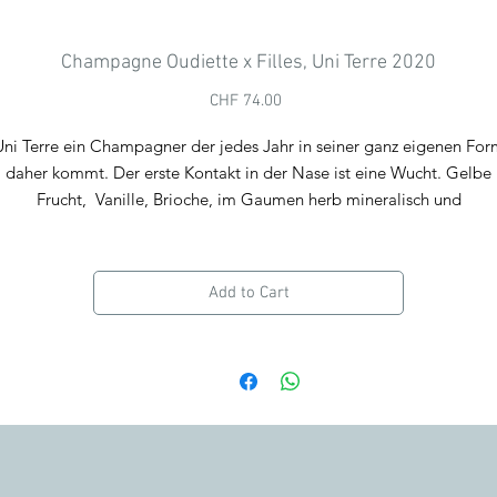
Champagne Oudiette x Filles, Uni Terre 2020
Price
CHF 74.00
Uni Terre ein Champagner der jedes Jahr in seiner ganz eigenen For
daher kommt. Der erste Kontakt in der Nase ist eine Wucht. Gelbe
Frucht, Vanille, Brioche, im Gaumen herb mineralisch und
bodenständig.
er braucht etwas bis er sich voll entwickelt in Nase und Gaumen, ab
das warten lohnt sich!
Add to Cart
Wir empfehlen die Verkostung bei 10 - 12 Grad in einem leicht
ausgestellten Glas.
Jahrgang 2020
100 % Chardonnay
Dosage 1 gr