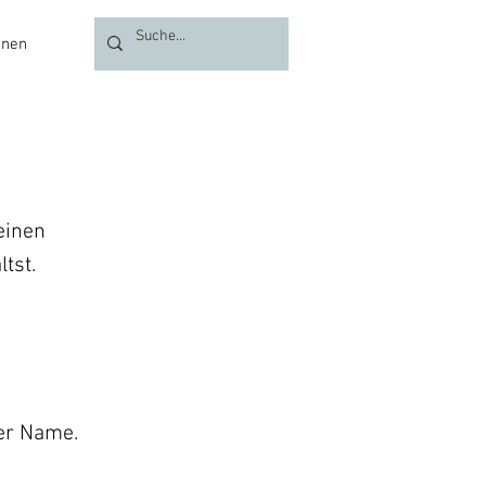
onen
Über uns
einen
ltst.
der Name.