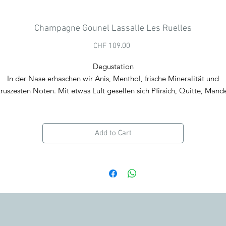
Champagne Gounel Lassalle Les Ruelles
Price
CHF 109.00
Degustation
In der Nase erhaschen wir Anis, Menthol, frische Mineralität und
truszesten Noten. Mit etwas Luft gesellen sich Pfirsich, Quitte, Mand
und Pfeffernoten dazu, in Form von konzentrierten und nuancierten
Aromen.
m Mund wirkt er fast klebrig, etwas lehmig, dabei aber rund und reic
Add to Cart
Mit minziger Frische, blondem Tabak, Kamille und Brioche entfaltet e
ein volles, salines Finale.
Wir empfehlen die Verkostung in einem ausgestellten Glas, bei eine
Temperatur von
10
bis 1
4
° C.
Vinifikation/ Domaine
Ohne
Malolaktische Gärung