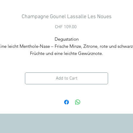
Champagne Gounel Lassalle Les Noues
Price
CHF 109.00
Degustation
ine leicht Menthole-Nase – Frische Minze, Zitrone, rote und schwar
Früchte und eine leichte Gewürznote.
Im Gaumen sehr flüssig, reich an Aromatik – fruchtig, salin und
geschmeidig mit einem harmonisch, eleganten Abgang.
Add to Cart
Wir empfehlen die Verkostung in einem ausgestellten Glas, bei eine
Temperatur von
10
bis 1
4
° C.
Vinifikation/ Domaine
Ohne
Malolaktische Gärung
36 - 48 Monate auf der Hefe
Dosage
0
g/l
100
%
Pinot Meunier