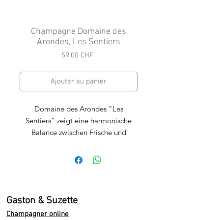
Champagne Domaine des
Arondes, Les Sentiers
Prix
59,00 CHF
Ajouter au panier
Domaine des Arondes "Les
Sentiers" zeigt eine harmonische
Balance zwischen Frische und
Komplexität. Er ist ideal als Aperitif,
passt aber auch hervorragend zu
Meeresfrüchten, hellem Fleisch oder
leichten Käsevariationen. Ein sehr
eleganter Champagner, der sowohl
Gaston & Suzette
für besondere Anlässe als auch für
Champagner online
den Alltag geeignet ist.