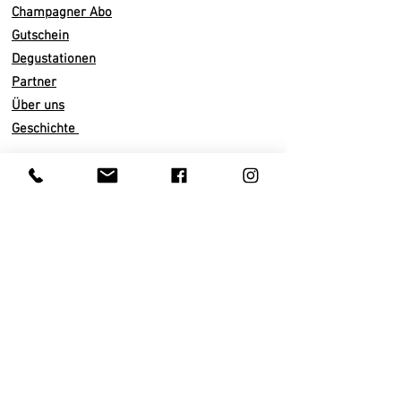
Champagner Abo
Jahrgang 2017 mit 50%
Gutschein
Reservewein (1996)
Degustationen
75% Pinot Noir
Partner
20% Chardonnay
Über uns
5% Pinot Meunier
Geschichte
84 Monate im Keller
Terroir Avenay-Val-d'Or, Avize und
Infos
Oger
Versand
Dosage 8 gr.
Abo künden
Zahlarten
AGB
Datenschutz
Impressum
Kundenservice
Privatkunden