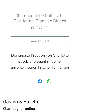
Champagne Le Gallais, La
Pavillonne, Blanc de Blancs
Price
CHF 72.00
Add to Cart
Die jüngste Kreation von Charlotte
ist subitl, elegant mit einer
unverkennbaren Frische. Toll für ein
Apero rich oder einem
Fischgericht.
Crémig und fein, erinnert an
Mandeln und Butter, mit der
Gaston & Suzette
typischen frechen Art von Le Gallais
Champagner online
in der Nase. Im Gaumen entzückt er