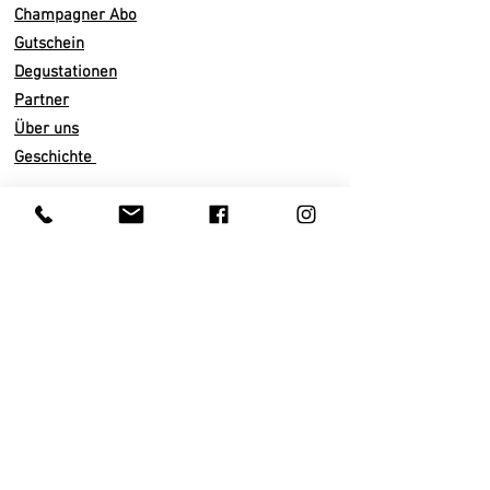
mit subtilen und delikaten Aromen
Champagner Abo
nach Patisserie Gebäcken und einer
Gutschein
schönen Frische und Mineralität. Ein
Degustationen
Gourmet Champagner!
Partner
Über uns
Wir empfehlen die Verkostung in
Geschichte
einem ausgestellten Glas, bei einer
Temperatur von 10 bis 12 °
C. Trinkreif.
Infos
Versand
Malolaktische Gärung
Abo künden
36 - 48 Monate auf der Hefe
Zahlarten
Dosage 6g/l
AGB
100
% Chardonnay
Datenschutz
Impressum
Lagerung: 1 – 5 Jahre
Kundenservice
4 ha Pinot Meunier, Pinot Noir &
Privatkunden
Chardonnay im hauseigenen Clos