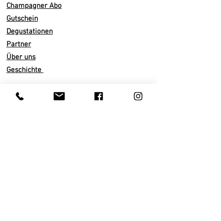
eine frische, mineralische Frucht, die
Champagner Abo
lebendig wirkt und zugleich Eleganz
Gutschein
ausstrahlt. Der Abgang ist herb,
Degustationen
aber weich, mit einer feinen Balance
Partner
zwischen Frische und Struktur.
Über uns
Ein Champagner, der sowohl als
Geschichte
animierender Aperitif begeistert als
auch überraschend gut zu einem
herzhaften Käsekuchen passt – eine
Infos
Liaison aus Charakter und Finesse.
Versand
Abo künden
100% Pinot Noir
Zahlarten
100% 2019
AGB
Dosage 3,5 gr
Datenschutz
Impressum
Terroir Avenay-Val-d'Or
Kundenservice
Trinktemperatur: 12 - 14 Grad
Privatkunden