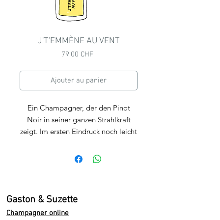
J'T'EMMÈNE AU VENT
Prix
79,00 CHF
Ajouter au panier
Ein Champagner, der den Pinot
Noir in seiner ganzen Strahlkraft
zeigt. Im ersten Eindruck noch leicht
verschlossen, aber bereits mit einer
klaren, vollen Frucht im Auftakt. Mit
zunehmender Wärme öffnet er sich
und entfaltet dezente Noten roter
Früchte.
Gaston & Suzette
Champagner online
Am Gaumen überzeugt er durch