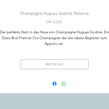
Champagne Hugues Godmé, Réserve
Price
CHF 63.00
Der perfekte Start in das Haus von Champagne Hugues Godmé.
Ei
Extra Brut Premier Cru Champagner der die ideale Begleiter zum
Aperitiv ist!
n der Nase ein Duft von weissen Früchten und Mineralität. Im Gaum
wird er Vollmundig und voluminös, bleibt jedoch lieblich mit einer
Add to Cart
feinen Portweinnote.
Wir empfehlen die Verkostung in einem Weisswein Glas, bei einer
Temperatur von
10 bis 12° C. Trinkreif.
Pneumatische Presse
Temperaturkontrollierte Edelstahltanks