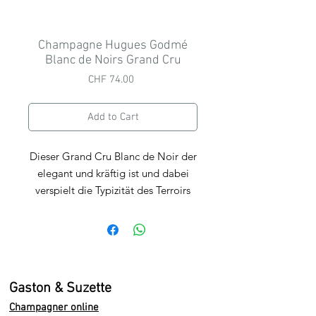
Champagne Hugues Godmé
Blanc de Noirs Grand Cru
Price
CHF 74.00
Add to Cart
Dieser Grand Cru Blanc de Noir der
elegant und kräftig ist und dabei
verspielt die Typizität des Terroirs
wiederspiegelt. Einfach ein Must-
Try!
Nach anfänglicher Zurückhaltung
entwickeln sich feine Aromen von
Gaston & Suzette
Mandeln und Haselnüssen - deutlich
Champagner online
erkennbar das er seine Zeit im