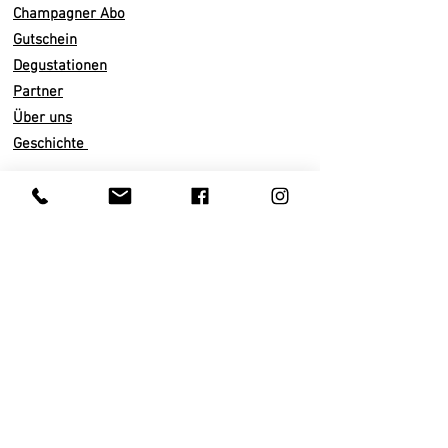
Holzfass verbrachte. Dieser Grand
Champagner Abo
Cru hat eine wundervolle Balance
Gutschein
zwischen Säure und Frucht. Aromen
Degustationen
von dunkeln, roten Früchten,
Partner
Zwetschgen, Cassis und reifen
Über uns
Trauben.
Geschichte
Wir empfehlen die Verkostung in
einem leicht ausgestellten Glas, bei
Infos
einer Temperatur von
10 bis 12°
Versand
C.
Trinkreif.
Abo künden
Zahlarten
55% Vin de Réserve
AGB
40% Fût de Chêne für 6 Monate
Datenschutz
Mind. 48 Monate auf der Hefe
Impressum
Dosage 2 - 4 g/l
Kundenservice
100% Pinot Noir
Privatkunden
Terroirs Verzenay, Verzy,