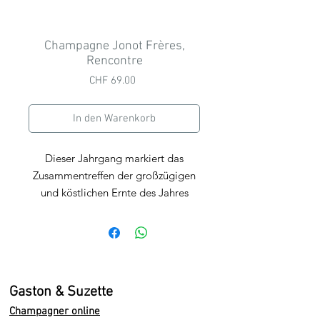
Champagne Jonot Frères,
Rencontre
Preis
CHF 69.00
In den Warenkorb
Dieser Jahrgang markiert das
Zusammentreffen der großzügigen
und köstlichen Ernte des Jahres
2021 mit den eigens hergestellten
Reserve Weinen, die in
Eichenfässern in ihrer Identität
veredelt wurden.
Wir empfehlen die Verkostung in
Gaston & Suzette
einem schlanken ausgestellten Glas,
Champagner online
bei einer Temperatur von 10 bis 14 °