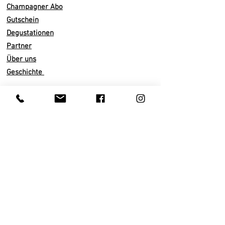
C.
Champagner Abo
Gutschein
Vinifikation/ Domaine
Degustationen
Malolaktische Gärung
Partner
18 - 20 Monate auf der Hefe
Über uns
Dosage 3 g/l
Geschichte
35% Pinot Noir, 35 % Chardonnay,
23% Pinot Meunier, 7% Reserve
Wein
Infos
Versand
Jahrgangang 2021
Abo künden
Abfüllung 07/22
Zahlarten
Degorgiert 01/24
AGB
Datenschutz
Impressum
Kundenservice
Privatkunden