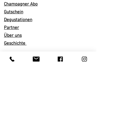
einem ausgestellten Glas, bei einer
Champagner Abo
Temperatur von
8 bis 1
0 ° C.
Gutschein
Vinifikation/ Domaine
Degustationen
Ohne
Malolaktische Gärung
Partner
36 - 48 Monate auf der Hefe
Über uns
Dosage
0
g/l
Geschichte
100
% Pinot Meunier
Total 4ha
Pinot Meunier,
Pinot
Noir
Infos
& Chardonnay i
n
Chigny
-les-Roses
Versand
Abo künden
Kreideboden
Zahlarten
Nachhaltiger Weinbau
AGB
Traubenlese von Hand
Datenschutz
Pneumatische Presse
Impressum
Ausbau in Eichenfässern
Kundenservice
Trinkreif
Privatkunden
Lagerung 1 – 4 Jahre