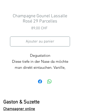
Champagne Gounel Lassalle
Rosé 29 Parcelles
Prix
89,00 CHF
Ajouter au panier
Degustation
Diese t
iefe in der Nase da möchte
man direkt eintauchen. Vanille,
Beeren und einer fruchtige Frische.
Am Gaumen angenehm trocken und
mineralisch, voll, reich mit einem
leichten Holzton, Lakrize und
Aprikose all over! Ein Rosé, den
Gaston & Suzette
man seinesgleichen suchen kann.
Champagner online
Wir empfehlen die Verkostung in