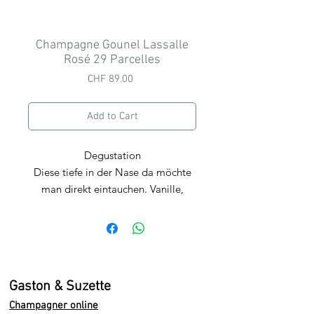
Champagne Gounel Lassalle
Rosé 29 Parcelles
Price
CHF 89.00
Add to Cart
Degustation
Diese t
iefe in der Nase da möchte
man direkt eintauchen. Vanille,
Beeren und einer fruchtige Frische.
Am Gaumen angenehm trocken und
mineralisch, voll, reich mit einem
leichten Holzton, Lakrize und
Aprikose all over! Ein Rosé, den
Gaston & Suzette
man seinesgleichen suchen kann.
Champagner online
Wir empfehlen die Verkostung in