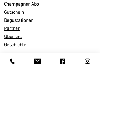
einem ausgestellten Glas, bei einer
Champagner Abo
Temperatur von
8 bis 1
0 ° C.
Gutschein
Vinifikation/ Domaine
Degustationen
Ohne
Malolaktische Gärung
Partner
36 - 48 Monate auf der Hefe
Über uns
Dosage
0
g/l
Geschichte
100
% Pinot Meunier
Total 4ha
Pinot Meunier,
Pinot
Noir
Infos
& Chardonnay i
n
Chigny
-les-Roses
Versand
Abo künden
Kreideboden
Zahlarten
Nachhaltiger Weinbau
AGB
Traubenlese von Hand
Datenschutz
Pneumatische Presse
Impressum
Ausbau in Eichenfässern
Kundenservice
Trinkreif
Privatkunden
Lagerung 1 – 4 Jahre