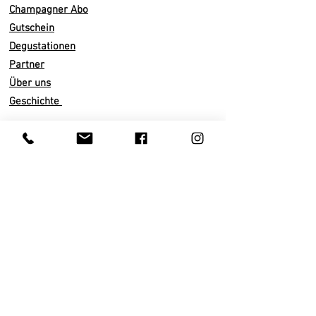
Der Auftakt ist kurz und steigt im
Champagner Abo
Mund allmählich an, um seine volle
Gutschein
Größe zu erreichen. Reichhaltig,
Degustationen
frisch, cremig.
Der volle und
Partner
harmonische Abgang schwingt sich
Über uns
in den Gaumen u
nd sorgt für ein
Geschichte
sicheres Vergnügen.
Dies ist ein
Wein, mit dem man navigieren
kann, man langweilt sich nicht, der
Infos
Archetyp des Wine-Riders.
Versand
Abo künden
Wir empfehlen die Verkostung in
Zahlarten
einem schlanken ausgestellten Glas,
AGB
bei einer Temperatur von
10
bis 1
4
°
Datenschutz
C.
Impressum
Vinifikation/ Domaine
Kundenservice
Ohne
Malolaktische Gärung
Privatkunden
36 - 48 Monate auf der Hefe