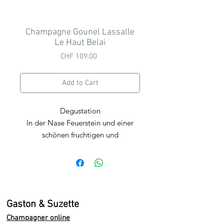
Champagne Gounel Lassalle
Le Haut Belai
Price
CHF 109.00
Add to Cart
Degustation
In der Nase Feuerstein und einer
schönen fruchtigen und
biskuitartigen Mineralität. Fruchtig
und eine Mandel die sich hier in all
ihren Formen
präsentiert
,
vom
kleinen Financier bis zu
Mandelblättchen, gefolgt von Röst-,
Gaston & Suzette
Holz- und Briochenoten ohne
Champagner online
Opulent zu sein.