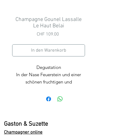
Champagne Gounel Lassalle
Le Haut Belai
Preis
CHF 109.00
In den Warenkorb
Degustation
In der Nase Feuerstein und einer
schönen fruchtigen und
biskuitartigen Mineralität. Fruchtig
und eine Mandel die sich hier in all
ihren Formen
präsentiert
,
vom
kleinen Financier bis zu
Mandelblättchen, gefolgt von Röst-,
Gaston & Suzette
Holz- und Briochenoten ohne
Champagner online
Opulent zu sein.