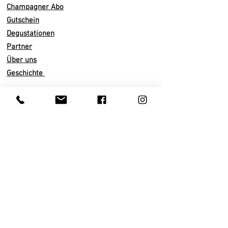
Der Auftakt ist kurz und steigt im
Champagner Abo
Mund allmählich an, um seine volle
Gutschein
Größe zu erreichen. Reichhaltig,
Degustationen
frisch, cremig.
Der volle und
Partner
harmonische Abgang schwingt sich
Über uns
in den Gaumen u
nd sorgt für ein
Geschichte
sicheres Vergnügen.
Dies ist ein
Wein, mit dem man navigieren
kann, man langweilt sich nicht, der
Infos
Archetyp des Wine-Riders.
Versand
Abo künden
Wir empfehlen die Verkostung in
Zahlarten
einem schlanken ausgestellten Glas,
AGB
bei einer Temperatur von
10
bis 1
4
°
Datenschutz
C.
Impressum
Vinifikation/ Domaine
Kundenservice
Ohne
Malolaktische Gärung
Privatkunden
36 - 48 Monate auf der Hefe