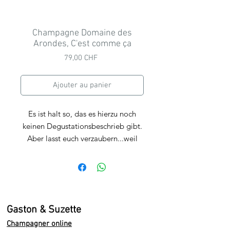
Champagne Domaine des
Arondes, C'est comme ça
Prix
79,00 CHF
Ajouter au panier
Es ist halt so, das es hierzu noch
keinen Degustationsbeschrieb gibt.
Aber lasst euch verzaubern...weil
einfach gut!
Premier Cru
Millesime 2016
50% Pinot Noir
Gaston & Suzette
50% Chardonnay
Champagner online
Dosage 4gr