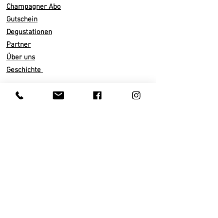
Champagner Abo
Terroirs
Gutschein
Avenay-Val-d'Or, Avize, Oger
Degustationen
Partner
Über uns
Geschichte
Infos
Versand
Abo künden
Zahlarten
AGB
Datenschutz
Impressum
Kundenservice
Privatkunden