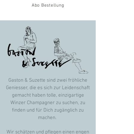
Abo Bestellung
Gaston & Suzette sind zwei fröhliche
Geniesser, die es sich zur Leidenschaft
gemacht haben tolle, einzigartige
Winzer Champagner zu suchen, zu
finden und für Dich zugänglich zu
machen.
Wir schätzen und pflegen einen engen